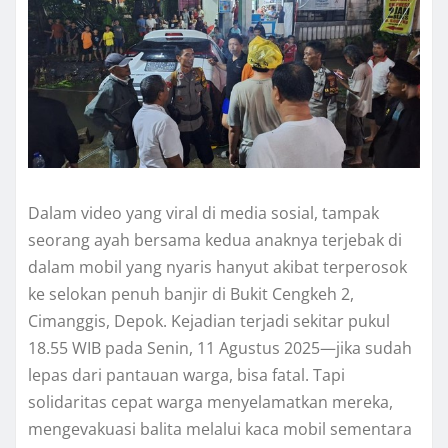
Dalam video yang viral di media sosial, tampak
seorang ayah bersama kedua anaknya terjebak di
dalam mobil yang nyaris hanyut akibat terperosok
ke selokan penuh banjir di Bukit Cengkeh 2,
Cimanggis, Depok. Kejadian terjadi sekitar pukul
18.55 WIB pada Senin, 11 Agustus 2025—jika sudah
lepas dari pantauan warga, bisa fatal. Tapi
solidaritas cepat warga menyelamatkan mereka,
mengevakuasi balita melalui kaca mobil sementara