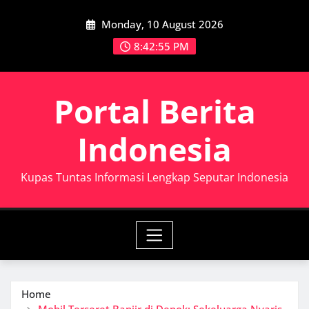
Skip
Monday, 10 August 2026
to
content
8:42:57 PM
Portal Berita
Indonesia
Kupas Tuntas Informasi Lengkap Seputar Indonesia
Home
Mobil Terseret Banjir di Depok: Sekeluarga Nyaris