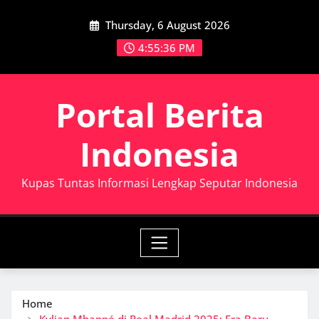
Skip
Thursday, 6 August 2026
to
content
4:55:38 PM
Portal Berita
Indonesia
Kupas Tuntas Informasi Lengkap Seputar Indonesia
Home
Kylian Mbappé di Real Madrid 2025: Era Baru