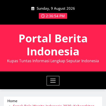
Skip
Sunday, 9 August 2026
to
content
2:36:55 PM
Portal Berita
Indonesia
Kupas Tuntas Informasi Lengkap Seputar Indonesia
Home
Sepak Bola Wanita Indonesia 2025: Kebangkitan